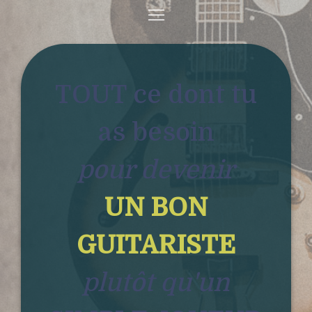
TOUT ce dont tu
as besoin
pour devenir
UN BON
GUITARISTE
plutôt qu'un