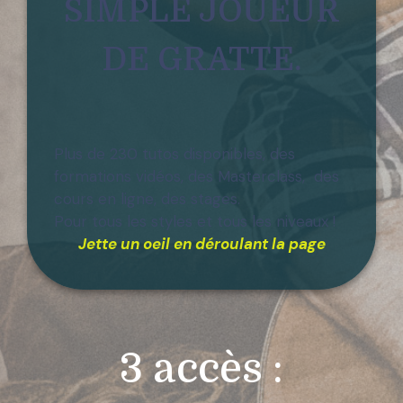
SIMPLE JOUEUR
DE GRATTE.
Plus de 230 tutos disponibles, des
formations vidéos, des Masterclass, des
cours en ligne, des stages.
Pour tous les styles et tous les niveaux !
Jette un oeil en déroulant la page
3 accès :