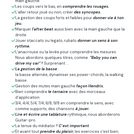
main gauche.
Les coups vers le bas, en
comprendre les rouages.
L'aller retour joué ou non, créer
des syncopes.
La gestion des coups forts et faibles pour
donner vie à ton
jeu.
Marquer
l'after beat
aussi bien avec la main gauche que la
droite.
Jouer staccato ou legato, rubato
donner un sens à son
rythme.
L'anacrouse ou la levée pour comprendre les mesures.
Nous abordons quelques titres, comme
"Baby you can
drive my car"
!! Surprenant ...
La gestion de la basse
:
la basse alternée, dynamiser ses power-chords, la walking
basse.
Gestion des mutes main gauche
façon Hendrix.
Bien comprendre
le ternaire
avec des morceaux
d'application.
3/4, 4/4, 5/4, 7/4, 6/8, 9/8 en comprendre le sens, avec
comme supports, des chansons
à jouer.
Lire et écrire une tablature
rythmique, nous aborderons
Guitar-pro.
La tenue du médiator !!
C'est important
Et avant tout
prendre du plaisir
, les exercices c'est bien,